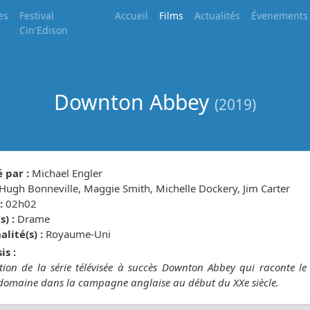
es
Festival
Accueil
Films
Actualités
Évenements
Cin'Edison
Downton Abbey
(2019)
 par :
Michael Engler
Hugh Bonneville, Maggie Smith, Michelle Dockery, Jim Carter
:
02h02
) :
Drame
lité(s) :
Royaume-Uni
is :
ion de la série télévisée à succès Downton Abbey qui raconte le 
domaine dans la campagne anglaise au début du XXe siècle.