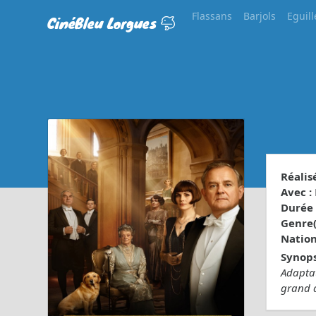
Flassans
Barjols
Eguill
CinéBleu Lorgues
Réalisé
Avec :
Durée 
Genre(s
Nationa
Synops
Adaptat
grand 