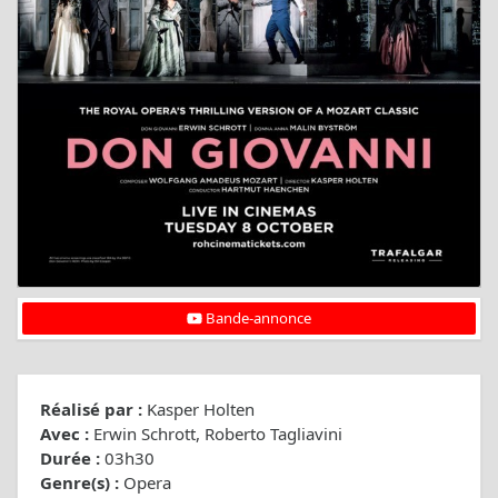
Bande-annonce
Réalisé par :
Kasper Holten
Avec :
Erwin Schrott, Roberto Tagliavini
Durée :
03h30
Genre(s) :
Opera