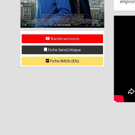
emprunt
Bande-annonce
Fiche SensCritique
Fiche IMDb (EN)