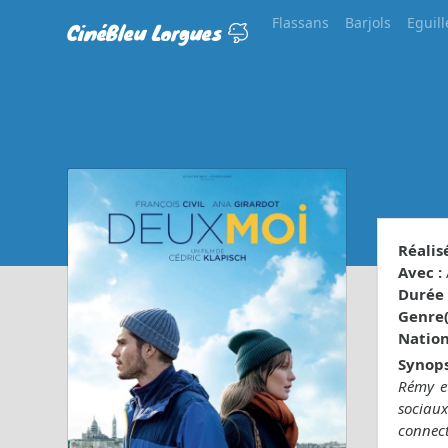
Flassans
Barjols
Eguill
CinéBleu Lorgues
Réalisé
Avec :
Durée 
Genre(s
Nationa
Synops
Rémy et
sociaux
connect