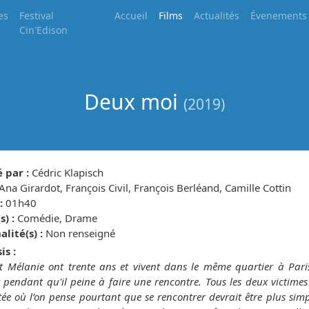
es
Festival
Accueil
Films
Actualités
Évenements
Cin'Edison
Deux moi
(2019)
 par :
Cédric Klapisch
Ana Girardot, François Civil, François Berléand, Camille Cottin
:
01h40
) :
Comédie, Drame
lité(s) :
Non renseigné
is :
 Mélanie ont trente ans et vivent dans le même quartier à Paris.
 pendant qu'il peine à faire une rencontre. Tous les deux victimes 
ée où l’on pense pourtant que se rencontrer devrait être plus simp