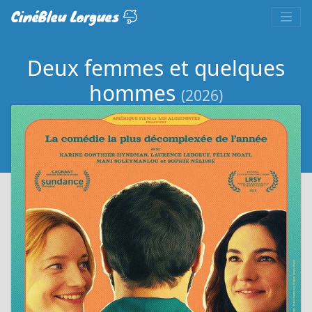
CinéBleu Lorgues
Deux femmes et quelques
hommes
(2026)