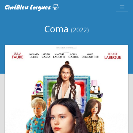
CinéBleu Lorgues
Coma
(2022)