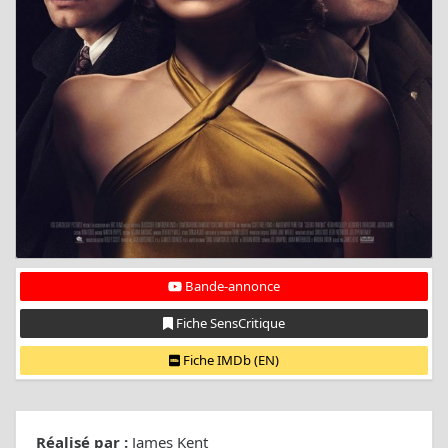
Bande-annonce
Fiche SensCritique
Fiche IMDb (EN)
Réalisé par :
James Kent