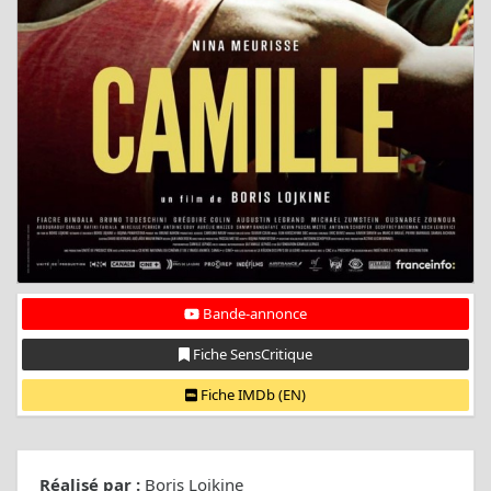
Bande-annonce
Fiche SensCritique
Fiche IMDb (EN)
Réalisé par :
Boris Lojkine