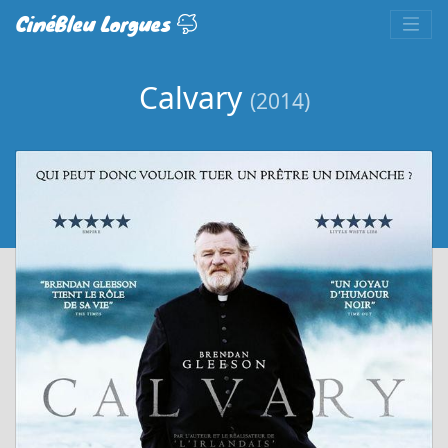
CinéBleu Lorgues
Calvary
(2014)