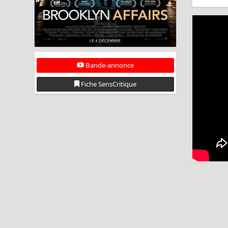
Bande-annonce
Fiche SensCritique