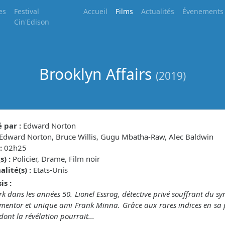
es
Festival
Accueil
Films
Actualités
Évenements
Cin'Edison
Brooklyn Affairs
(2019)
 par :
Edward Norton
Edward Norton, Bruce Willis, Gugu Mbatha-Raw, Alec Baldwin
:
02h25
) :
Policier, Drame, Film noir
lité(s) :
Etats-Unis
is :
k dans les années 50. Lionel Essrog, détective privé souffrant du sy
mentor et unique ami Frank Minna. Grâce aux rares indices en sa po
 dont la révélation pourrait...