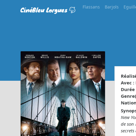
Flassans
Barjols
Eguill
CinéBleu Lorgues
Réalisé
Avec :
Durée 
Genre(s
Nationa
Synops
New Yor
de son 
secrets