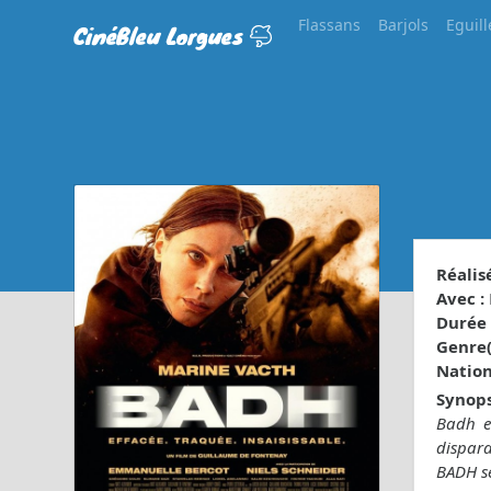
Flassans
Barjols
Eguill
CinéBleu Lorgues
Réalisé
Avec :
Durée 
Genre(s
Nationa
Synops
Badh es
dispara
BADH se