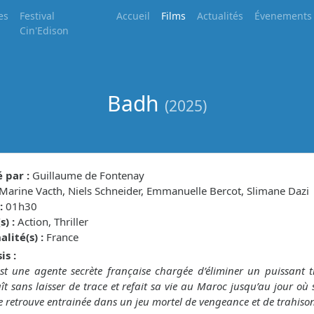
es
Festival
Accueil
Films
Actualités
Évenements
Cin'Edison
Badh
(2025)
 par :
Guillaume de Fontenay
Marine Vacth, Niels Schneider, Emmanuelle Bercot, Slimane Dazi
:
01h30
) :
Action, Thriller
lité(s) :
France
is :
t une agente secrète française chargée d’éliminer un puissant t
ît sans laisser de trace et refait sa vie au Maroc jusqu’au jour où
 retrouve entrainée dans un jeu mortel de vengeance et de trahison