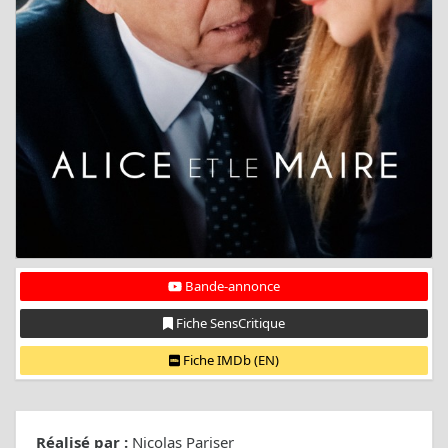
Bande-annonce
Fiche SensCritique
Fiche IMDb (EN)
Réalisé par :
Nicolas Pariser