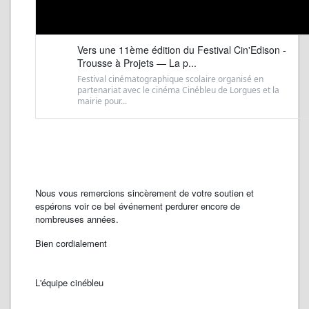
Vers une 11ème édition du Festival Cin'Edison -
Trousse à Projets — La p...
Festival cinématographique scolaire organisé en
partenariat avec le cinéma Cinébleu de Lorgues et la
mairie pour...
Nous vous remercions sincèrement de votre soutien et
espérons voir ce bel événement perdurer encore de
nombreuses années.
Bien cordialement
L'équipe cinébleu