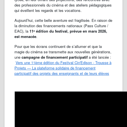
des professionnels du cinéma et des ateliers pédagogiques
qui éveillent les regards et les vocations.
Aujourd’hui, cette belle aventure est fragilisée. En raison de
la diminution des financements nationaux (Pass Culture /
EAC), la
11ᵉ édition du festival, prévue en mars 2026,
est menacée
.
Pour que les écrans continuent de s’allumer et que la
magie du cinéma se transmette aux nouvelles générations,
une
campagne de financement participatif
a été lancée :
Vers une 11ème édition du Festival Cin'Edison - Trousse à
Projets — La plateforme solidaire de financement
participatif des projets des enseignants et de leurs élèves