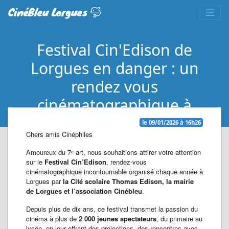
CinéBleu Lorgues
Festival Cin'Edison de
Lorgues en danger : un
rendez vous
cinématographique à
défendre
le 09/01/2026 à 16h26
Chers amis Cinéphiles
Amoureux du 7ᵉ art, nous souhaitions attirer votre attention
sur le
Festival Cin’Edison
, rendez-vous
cinématographique incontournable organisé chaque année à
Lorgues par
la Cité scolaire Thomas Edison, la mairie
de Lorgues et l’association Cinébleu
.
Depuis plus de dix ans, ce festival transmet la passion du
cinéma à plus de
2 000 jeunes spectateurs
, du primaire au
lycée, en leur offrant des projections, des rencontres avec