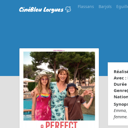
Flassans
Barjols
Eguill
CinéBleu Lorgues
Réalisé
Avec :
Durée 
Genre(s
Nationa
Synops
Emma, u
femme. 