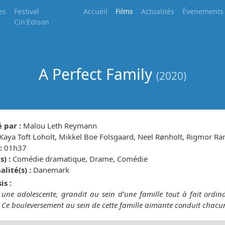
es
Festival
Accueil
Films
Actualités
Évenements
Cin'Edison
A Perfect Family
(2020)
 par :
Malou Leth Reymann
Kaya Toft Loholt, Mikkel Boe Folsgaard, Neel Rønholt, Rigmor Ra
:
01h37
) :
Comédie dramatique, Drame, Comédie
lité(s) :
Danemark
is :
ne adolescente, grandit au sein d’une famille tout à fait ordinai
Ce bouleversement au sein de cette famille aimante conduit chacun à