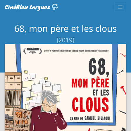
CinéBleu Lorgues
68, mon père et les clous
(2019)