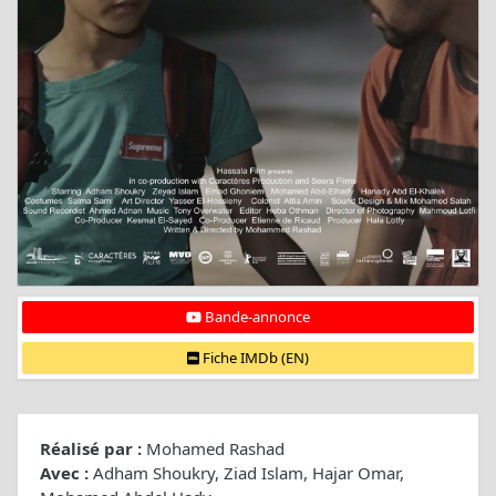
Bande-annonce
Fiche IMDb (EN)
Réalisé par :
Mohamed Rashad
Avec :
Adham Shoukry, Ziad Islam, Hajar Omar,