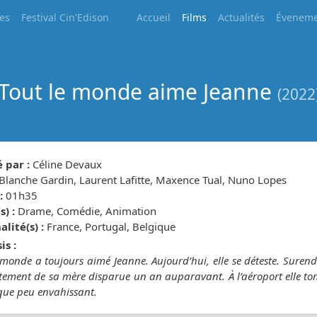
les
Festival Cin'Edison
Accueil
Films
Actualités
Éveneme
Tout le monde aime Jeanne
(2022
 par :
Céline Devaux
Blanche Gardin, Laurent Lafitte, Maxence Tual, Nuno Lopes
:
01h35
) :
Drame, Comédie, Animation
lité(s) :
France, Portugal, Belgique
is :
 monde a toujours aimé Jeanne. Aujourd’hui, elle se déteste. Surende
tement de sa mère disparue un an auparavant. À l’aéroport elle t
que peu envahissant.