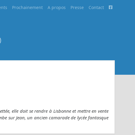
nts
Prochainement
A propos
Presse
Contact
)
ttée, elle doit se rendre à Lisbonne et mettre en vente
ombe sur Jean, un ancien camarade de lycée fantasque