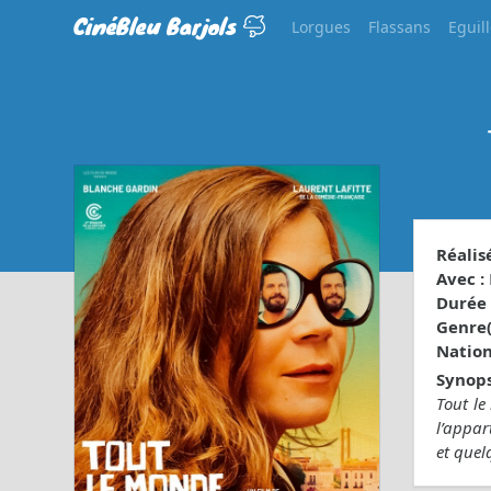
CinéBleu Barjols
Lorgues
Flassans
Eguil
Réalisé
Avec :
Durée 
Genre(s
Nationa
Synops
Tout le
l’appar
et quel