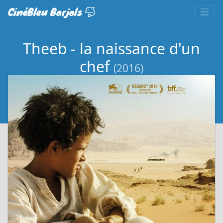
CinéBleu Barjols
Theeb - la naissance d'un
chef
(2016)