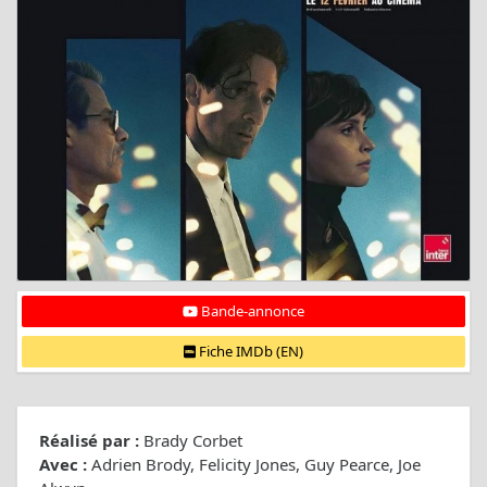
Bande-annonce
Fiche IMDb (EN)
Réalisé par :
Brady Corbet
Avec :
Adrien Brody, Felicity Jones, Guy Pearce, Joe