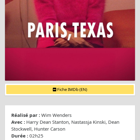
Fiche IMDb (EN)
Réalisé par :
Wim Wenders
Avec :
Harry Dean Stanton, Nastassja Kinski, Dean
Stockwell, Hunter Carson
Durée :
02h25