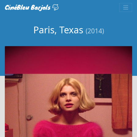
CinéBleu Barjols
Paris, Texas
(2014)