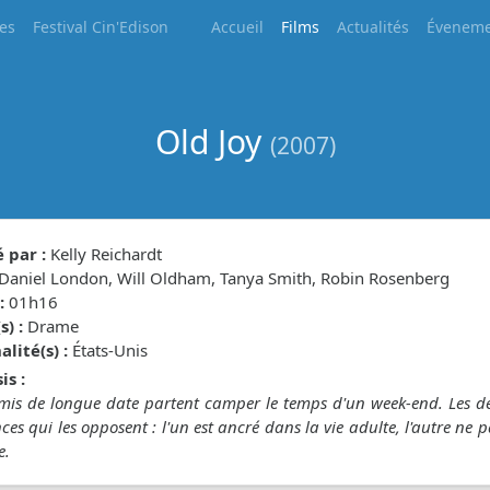
les
Festival Cin'Edison
Accueil
Films
Actualités
Éveneme
Old Joy
(2007)
 par :
Kelly Reichardt
Daniel London, Will Oldham, Tanya Smith, Robin Rosenberg
:
01h16
) :
Drame
lité(s) :
États-Unis
is :
mis de longue date partent camper le temps d'un week-end. Les d
nces qui les opposent : l'un est ancré dans la vie adulte, l'autre ne
e.