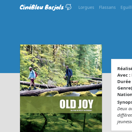
CinéBleu Barjols
Lorgues
Flassans
Eguil
Réalisé
Avec :
Durée 
Genre(s
Nationa
Synops
Deux a
différe
jeuness