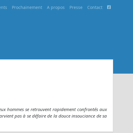
nts
Prochainement
A propos
Presse
Contact
eux hommes se retrouvent rapidement confrontés aux
 parvient pas à se défaire de la douce insouciance de sa