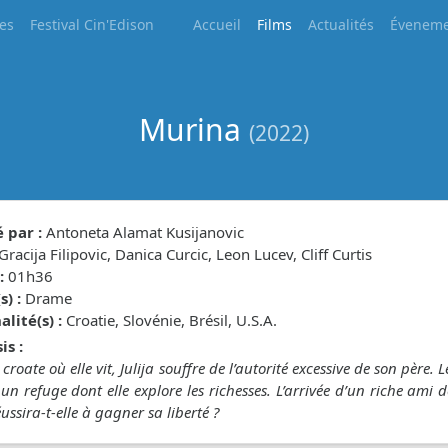
les
Festival Cin'Edison
Accueil
Films
Actualités
Éveneme
Murina
(2022)
 par :
Antoneta Alamat Kusijanovic
Gracija Filipovic, Danica Curcic, Leon Lucev, Cliff Curtis
:
01h36
) :
Drame
lité(s) :
Croatie, Slovénie, Brésil, U.S.A.
is :
e croate où elle vit, Julija souffre de l’autorité excessive de son père.
 un refuge dont elle explore les richesses. L’arrivée d’un riche ami 
éussira-t-elle à gagner sa liberté ?