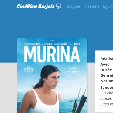
CinéBleu Barjols
Lorgues
Flassans
Eguil
Réalisé
Avec :
Durée 
Genre(s
Nationa
Synops
Sur l’îl
la mer,
Julija r