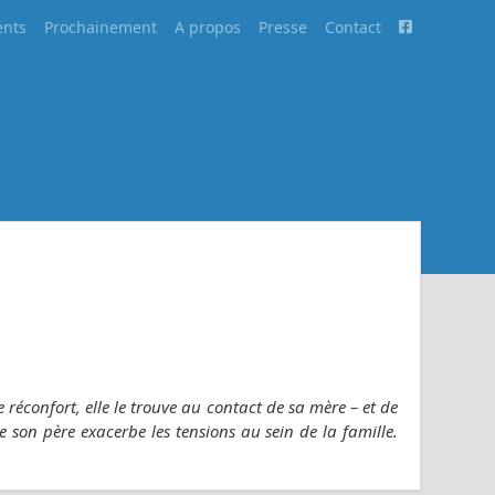
nts
Prochainement
A propos
Presse
Contact
 Le réconfort, elle le trouve au contact de sa mère – et de
de son père exacerbe les tensions au sein de la famille.