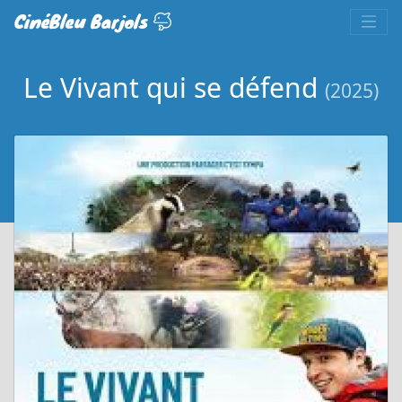
CinéBleu Barjols
Le Vivant qui se défend
(2025)