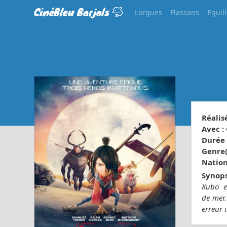
CinéBleu Barjols
Lorgues
Flassans
Eguil
Réalisé
Avec :
Durée 
Genre(s
Nationa
Synops
Kubo es
de mer.
erreur 