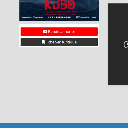
Bande-annonce
Fiche SensCritique