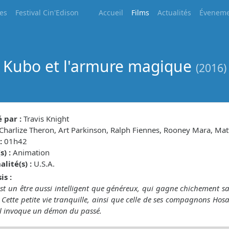
les
Festival Cin'Edison
Accueil
Films
Actualités
Éveneme
Kubo et l'armure magique
(2016)
 par :
Travis Knight
Charlize Theron, Art Parkinson, Ralph Fiennes, Rooney Mara, 
:
01h42
) :
Animation
lité(s) :
U.S.A.
is :
t un être aussi intelligent que généreux, qui gagne chichement sa 
 Cette petite vie tranquille, ainsi que celle de ses compagnons Ho
il invoque un démon du passé.