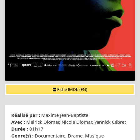
Fiche IMDb (EN)
Réalisé par :
Maxime Jean-Baptiste
Avec :
Melrick Diomar, Nicole Diomar, Yannick Cébret
Durée :
01h17
Genre(s) :
Documentaire, Drame, Musique