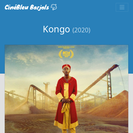
CinéBleu Barjols
Kongo
(2020)