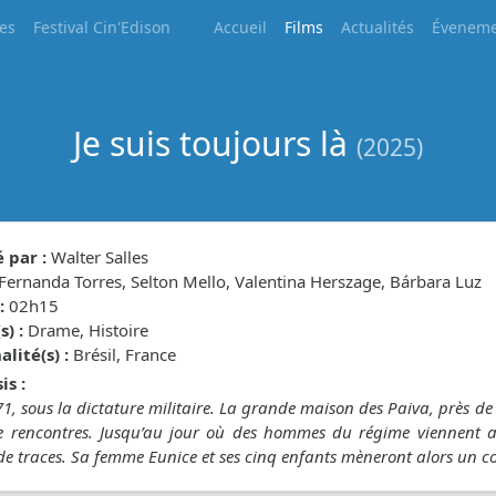
les
Festival Cin'Edison
Accueil
Films
Actualités
Éveneme
Je suis toujours là
(2025)
 par :
Walter Salles
Fernanda Torres, Selton Mello, Valentina Herszage, Bárbara Luz
:
02h15
) :
Drame, Histoire
lité(s) :
Brésil, France
is :
71, sous la dictature militaire. La grande maison des Paiva, près de 
e rencontres. Jusqu’au jour où des hommes du régime viennent ar
 de traces. Sa femme Eunice et ses cinq enfants mèneront alors un c