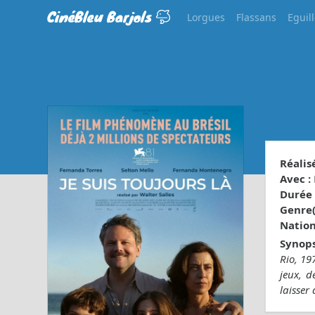
CinéBleu Barjols
Lorgues
Flassans
Eguil
Réalisé
Avec :
Durée 
Genre(s
Nationa
Synops
Rio, 19
jeux, d
laisser