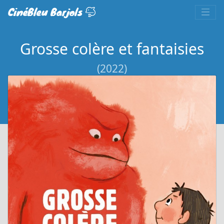
CinéBleu Barjols
Grosse colère et fantaisies
(2022)