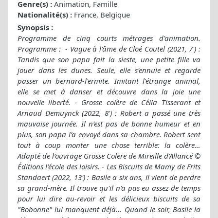
Genre(s) :
Animation, Famille
Nationalité(s) :
France, Belgique
Synopsis :
Programme de cinq courts métrages d'animation.
Programme : - Vague à l'âme de Cloé Coutel (2021, 7') :
Tandis que son papa fait la sieste, une petite fille va
jouer dans les dunes. Seule, elle s'ennuie et regarde
passer un bernard-l'ermite. Imitant l'étrange animal,
elle se met à danser et découvre dans la joie une
nouvelle liberté. - Grosse colère de Célia Tisserant et
Arnaud Demuynck (2022, 8') : Robert a passé une très
mauvaise journée. Il n’est pas de bonne humeur et en
plus, son papa l’a envoyé dans sa chambre. Robert sent
tout à coup monter une chose terrible: la colère…
Adapté de l’ouvrage Grosse Colère de Mireille d’Allancé ©
Éditions l’école des loisirs. - Les Biscuits de Mamy de Frits
Standaert (2022, 13') : Basile a six ans, il vient de perdre
sa grand-mère. Il trouve qu'il n'a pas eu assez de temps
pour lui dire au-revoir et les délicieux biscuits de sa
"Bobonne" lui manquent déjà... Quand le soir, Basile la