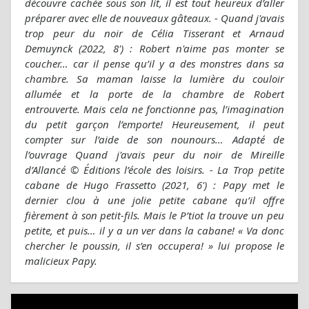
découvre cachée sous son lit, il est tout heureux d’aller
préparer avec elle de nouveaux gâteaux. - Quand j'avais
trop peur du noir de Célia Tisserant et Arnaud
Demuynck (2022, 8') : Robert n'aime pas monter se
coucher… car il pense qu’il y a des monstres dans sa
chambre. Sa maman laisse la lumière du couloir
allumée et la porte de la chambre de Robert
entrouverte. Mais cela ne fonctionne pas, l’imagination
du petit garçon l’emporte! Heureusement, il peut
compter sur l’aide de son nounours… Adapté de
l’ouvrage Quand j'avais peur du noir de Mireille
d’Allancé © Éditions l’école des loisirs. - La Trop petite
cabane de Hugo Frassetto (2021, 6') : Papy met le
dernier clou à une jolie petite cabane qu’il offre
fièrement à son petit-fils. Mais le P’tiot la trouve un peu
petite, et puis… il y a un ver dans la cabane! « Va donc
chercher le poussin, il s’en occupera! » lui propose le
malicieux Papy.