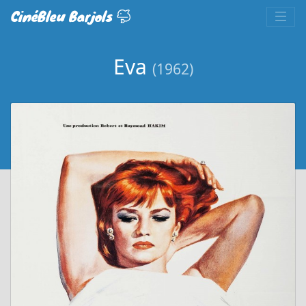
CinéBleu Barjols
Eva
(1962)