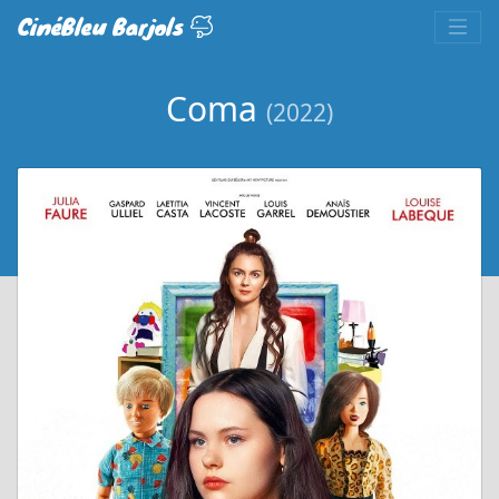
CinéBleu Barjols
Coma
(2022)