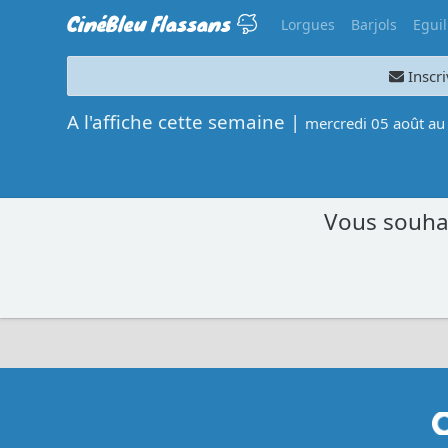
CinéBleu Flassans
Lorgues
Barjols
Eguil
Inscri
A l'affiche cette semaine |
mercredi 05 août au
Vous souhai