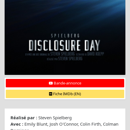
Bande-annonce
Fiche IMDb (EN)
Réalisé par :
Steven Spielberg
Avec :
Emily Blunt, Josh O'Connor, Colin Firth, Colman